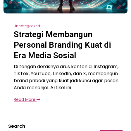
Uncategorized
Strategi Membangun
Personal Branding Kuat di
Era Media Sosial
Di tengah derasnya arus konten di Instagram,
TikTok, YouTube, LinkedIn, dan X, membangun
brand pribadi yang kuat jadi kunci agar pesan
Anda menonjol. Artikel ini
Read More
Search