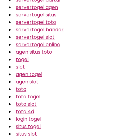
servertogel agen
servertogel situs
servertogel toto
servertogel bandar
servertogel slot
servertogel online
agen situs toto
togel
slot
agen togel
agen slot
toto
toto togel
toto slot
toto 4d
login togel
situs togel
situs slot