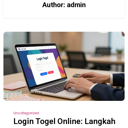
Author:
admin
Uncategorized
Login Togel Online: Langkah