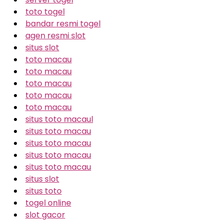
toto togel
bandar resmi togel
agen resmi slot
situs slot
toto macau
toto macau
toto macau
toto macau
toto macau
situs toto macaul
situs toto macau
situs toto macau
situs toto macau
situs toto macau
situs slot
situs toto
togel online
slot gacor