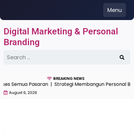
Skip
Menu
to
content
Digital Marketing & Personal
Branding
Search
for:
BREAKING NEWS
ses Semua Pasaran |
Strategi Membangun Personal Brandin
August 6, 2026