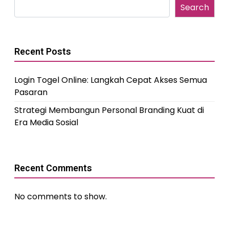
Search
Recent Posts
Login Togel Online: Langkah Cepat Akses Semua
Pasaran
Strategi Membangun Personal Branding Kuat di
Era Media Sosial
Recent Comments
No comments to show.