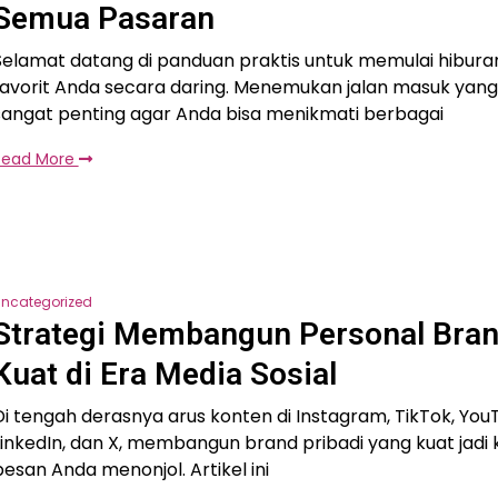
Semua Pasaran
Selamat datang di panduan praktis untuk memulai hibura
favorit Anda secara daring. Menemukan jalan masuk yang
sangat penting agar Anda bisa menikmati berbagai
Read More
ncategorized
Strategi Membangun Personal Bran
Kuat di Era Media Sosial
Di tengah derasnya arus konten di Instagram, TikTok, You
LinkedIn, dan X, membangun brand pribadi yang kuat jadi 
pesan Anda menonjol. Artikel ini