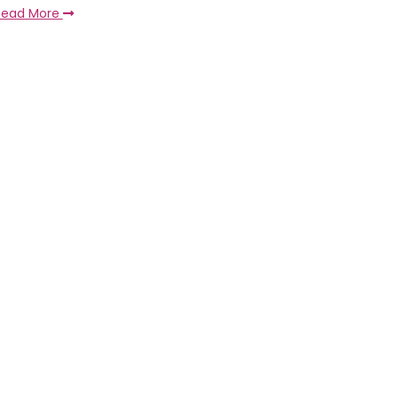
Read More