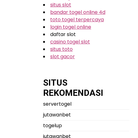
situs slot
bandar togel online 4d
toto togel terpercaya
login togel online
daftar slot
casino togel slot
situs toto
slot gacor
SITUS
REKOMENDASI
servertogel
jutawanbet
togelup
jutawanbet