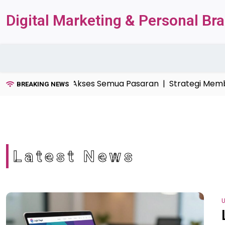
Skip
Digital Marketing & Personal Br
to
content
: Langkah Cepat Akses Semua Pasaran |
Strategi Membangu
BREAKING NEWS
Latest News
U